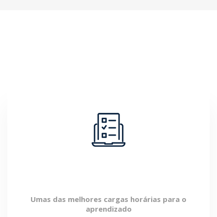
Por que fazer a nossa pós é a
melhor decisão?
460 horas de Carga Horária
Umas das melhores cargas horárias para o
aprendizado