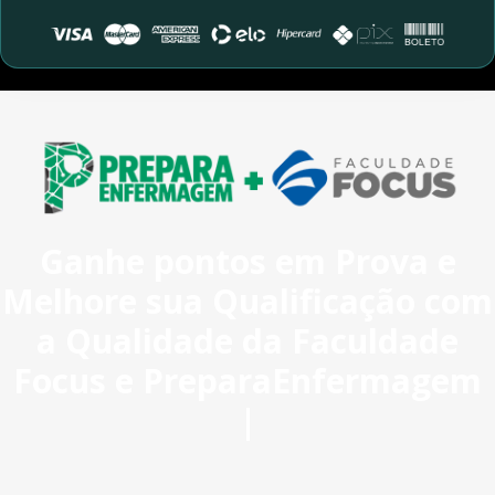
Ganhe pontos em Prova e
Melhore sua Qualificação com
a Qualidade da Faculdade
Focus e PreparaEnfermagem
|