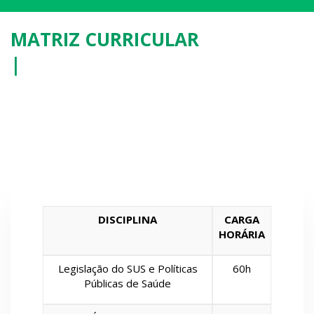
MATRIZ CURRICULAR
Disciplinas pensadas para
|
você ter acesso à
conhecimentos que serão
diferencial na sua formação
profissional.
DISCIPLINA
CARGA
HORÁRIA
Legislação do SUS e Políticas
60h
Públicas de Saúde