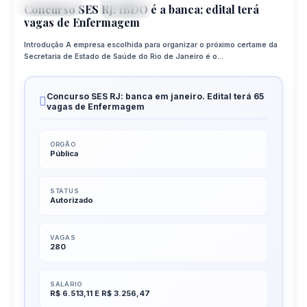
CONCURSO
APR
Concurso SES RJ: IBDO é a banca; edital terá
vagas de Enfermagem
Introdução A empresa escolhida para organizar o próximo certame da
Secretaria de Estado de Saúde do Rio de Janeiro é o...
Concurso SES RJ: banca em janeiro. Edital terá 65
vagas de Enfermagem
ÓRGÃO
Pública
STATUS
Autorizado
VAGAS
280
SALÁRIO
R$ 6.513,11 E R$ 3.256,47