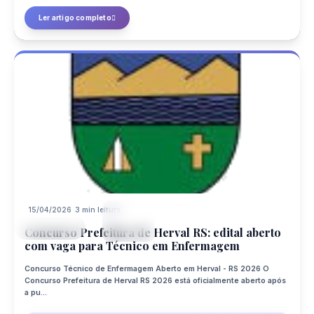
Ler artigo completo
15/04/2026
3 min leitura
15
CONCURSO
APR
Concurso Prefeitura de Herval RS: edital aberto
com vaga para Técnico em Enfermagem
Concurso Técnico de Enfermagem Aberto em Herval - RS 2026 O
Concurso Prefeitura de Herval RS 2026 está oficialmente aberto após
a pu...