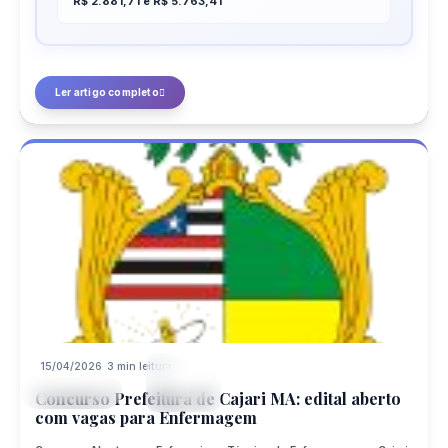
R$ 2.881,71 e R$ 5.763,41
Ler artigo completo
15/04/2026
3 min leitura
15
CONCURSO
APR
Concurso Prefeitura de Cajari MA: edital aberto
com vagas para Enfermagem