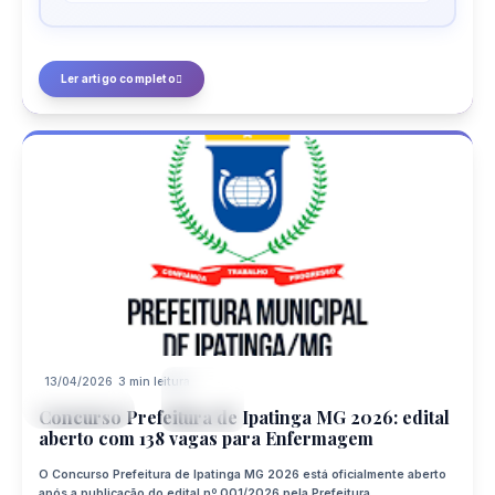
Ler artigo completo
13/04/2026
3 min leitura
13
CONCURSO
APR
Concurso Prefeitura de Ipatinga MG 2026: edital
aberto com 138 vagas para Enfermagem
O Concurso Prefeitura de Ipatinga MG 2026 está oficialmente aberto
após a publicação do edital nº 001/2026 pela Prefeitura ...