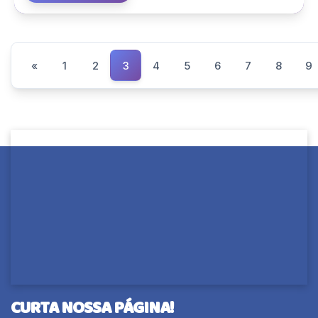
«
1
2
3
4
5
6
7
8
9
CURTA NOSSA PÁGINA!